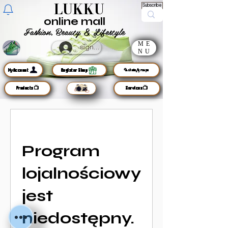
LUKKU
Subscribe
online mall
Fashion, Beauty & Lifestyle
ME
sign up
NU
MyAccount
Register Shop
🦜chats/groups
Products📺
Services📺
Program
lojalnościowy
jest
niedostępny.