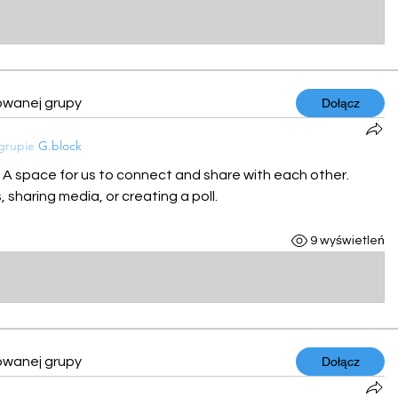
owanej grupy
Dołącz
 grupie
G.block
! A space for us to connect and share with each other. 
 sharing media, or creating a poll.
9 wyświetleń
owanej grupy
Dołącz