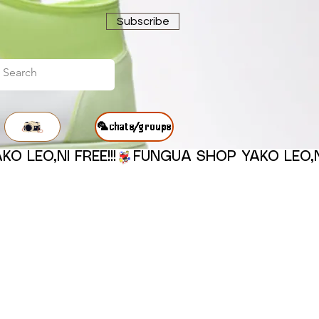
Subscribe
🦜chats/groups