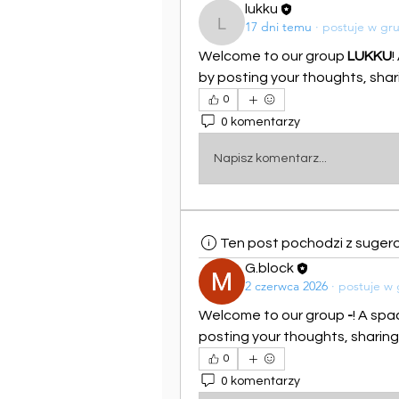
lukku
17 dni temu
·
postuje w gr
lukku
Welcome to our group 
LUKKU
!
by posting your thoughts, shari
0
0 komentarzy
Napisz komentarz...
Ten post pochodzi z suger
G.block
2 czerwca 2026
·
postuje w
Welcome to our group 
-
! A spa
posting your thoughts, sharing 
0
0 komentarzy