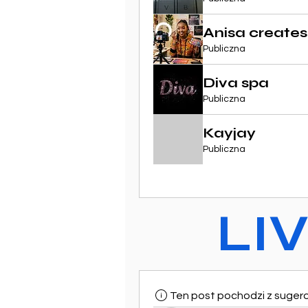
Anisa creates
Publiczna
Diva spa
Publiczna
Kayjay
Publiczna
LI
Ten post pochodzi z suger