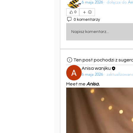
6 maja 2026
·
dołącza do
An
0
0 komentarzy
Napisz komentarz...
Ten post pochodzi z suger
Anisa wanjiku
6 maja 2026
·
zaktualizowan
Meet me 
Anisa.