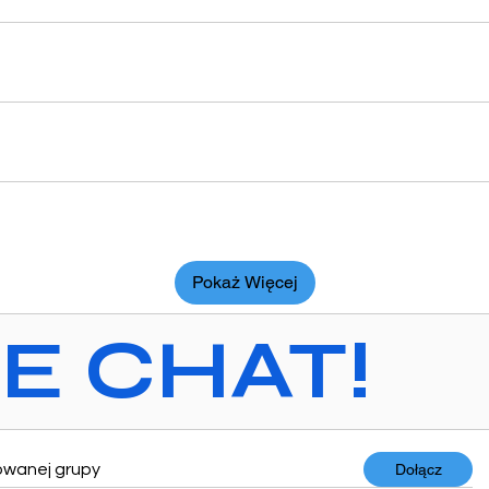
Pokaż Więcej
VE CHAT!
owanej grupy
Dołącz