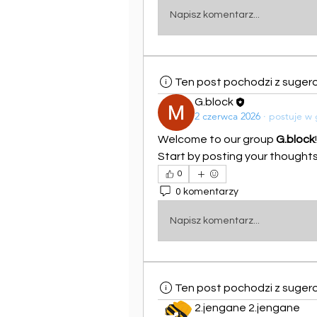
Napisz komentarz...
Ten post pochodzi z suger
G.block
2 czerwca 2026
·
postuje w
Welcome to our group 
G.block
Start by posting your thoughts,
0
0 komentarzy
Napisz komentarz...
Ten post pochodzi z suger
2.jengane 2.jengane