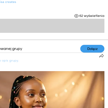
isa creates
62 wyświetlenia
owanej grupy
Dołącz
o opis grupy.