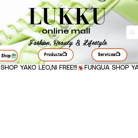
LUKKU
online mall
Fashion, Beauty & Lifestyle
Products📺
Services📺
r Shop